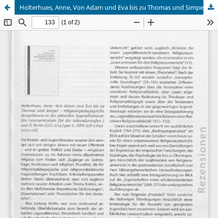
Holterhues, Anne, Von Adam und Eva bis zu Thomas und Simpel - religionspädagogische Perspektiven in der aktuellen Jugensliteratur