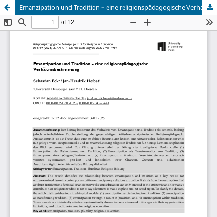
Emanzipation und Tradition – eine religionspädagogische Verhältnisbestimmung