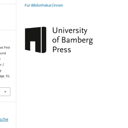
Für Bibliothekar/innen
as Fest
 und
e
r /
y
äge
, 55,
ische