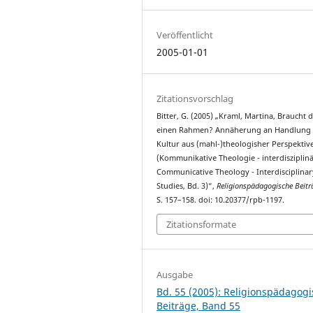
Veröffentlicht
2005-01-01
Zitationsvorschlag
Bitter, G. (2005) „Kraml, Martina, Braucht d
einen Rahmen? Annäherung an Handlung
Kultur aus (mahl-)theologisher Perspektiv
(Kommunikative Theologie - interdisziplinä
Communicative Theology - Interdisciplinar
Studies, Bd. 3)“,
Religionspädagogische Beitr
S. 157–158. doi: 10.20377/rpb-1197.
Zitationsformate
Ausgabe
Bd. 55 (2005): Religionspädagog
Beiträge, Band 55