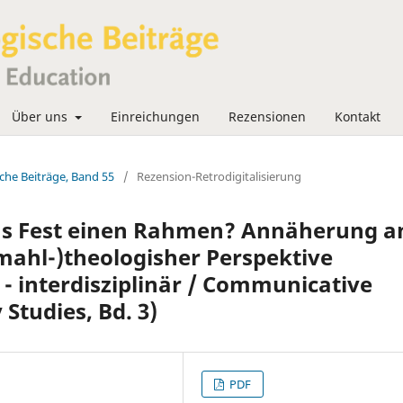
Über uns
Einreichungen
Rezensionen
Kontakt
che Beiträge, Band 55
/
Rezension-Retrodigitalisierung
das Fest einen Rahmen? Annäherung a
mahl-)theologisher Perspektive
- interdisziplinär / Communicative
 Studies, Bd. 3)
PDF